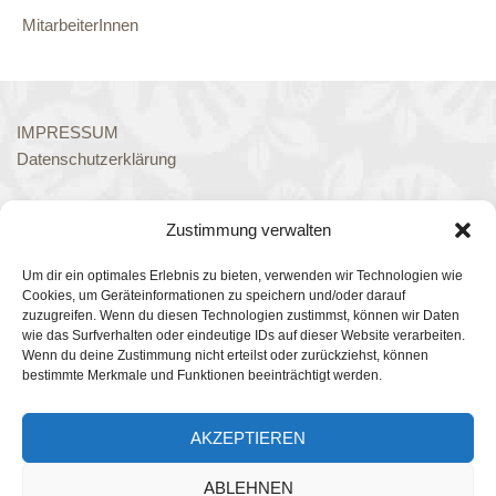
MitarbeiterInnen
IMPRESSUM
Datenschutzerklärung
Zustimmung verwalten
Um dir ein optimales Erlebnis zu bieten, verwenden wir Technologien wie
ANSCHRIFT & KONTAKT
Cookies, um Geräteinformationen zu speichern und/oder darauf
zuzugreifen. Wenn du diesen Technologien zustimmst, können wir Daten
wie das Surfverhalten oder eindeutige IDs auf dieser Website verarbeiten.
GGS Eschenstraße
Wenn du deine Zustimmung nicht erteilst oder zurückziehst, können
Eschenstraße 53
bestimmte Merkmale und Funktionen beeinträchtigt werden.
47055 Duisburg
AKZEPTIEREN
Telefon: 0203 / 770095
ABLEHNEN
Telefax: 0203 / 73 911 46